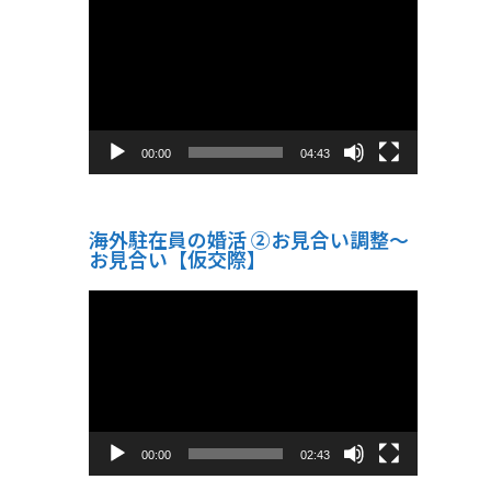
画
プ
レ
ー
ヤ
ー
00:00
04:43
海外駐在員の婚活 ②お見合い調整～
お見合い【仮交際】
動
画
プ
レ
ー
ヤ
ー
00:00
02:43