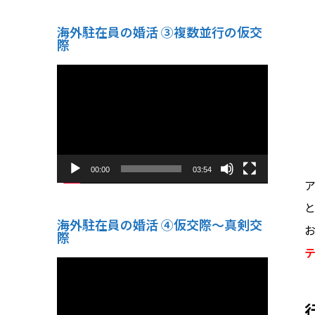
海外駐在員の婚活 ③複数並行の仮交
際
動
画
プ
レ
ー
ヤ
ー
00:00
03:54
海外駐在員の婚活 ④仮交際〜真剣交
際
動
画
プ
レ
ー
ヤ