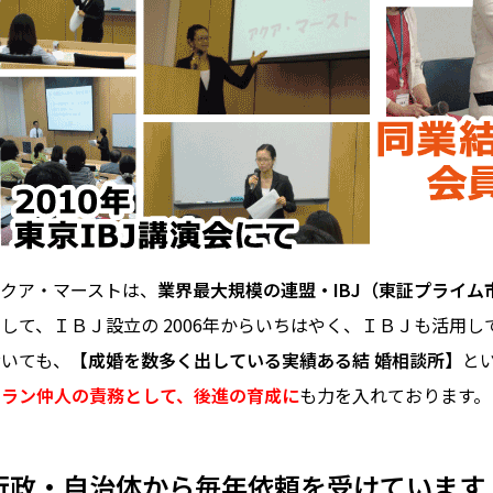
アクア・マーストは、
業界最大規模の連盟・IBJ（東証プライ
として、ＩＢＪ設立の 2006年からいちはやく、ＩＢＪも活用
おいても、
【成婚を数多く出している実績ある結 婚相談所】
と
テラン仲人の責務として、後進の育成に
も力を入れております。
行政・自治体から毎年依頼を受けています