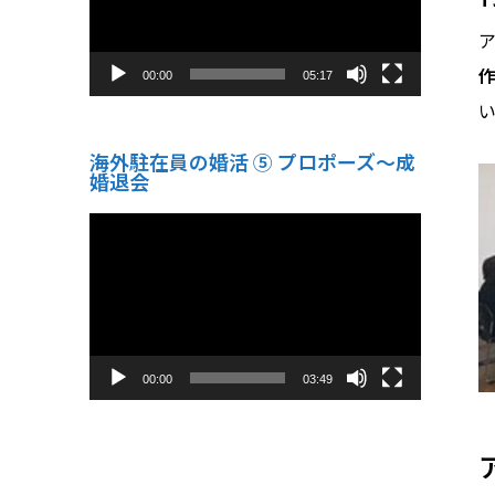
ー
00:00
05:17
海外駐在員の婚活 ⑤ プロポーズ〜成
婚退会
動
画
プ
レ
ー
ヤ
ー
00:00
03:49