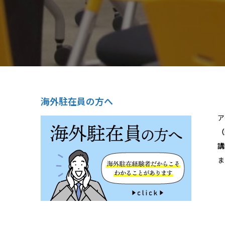
海外駐在員の方へ
ア
（
講
ま