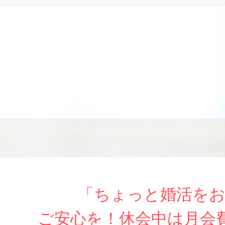
「ちょっと婚活を
ご安心を！休会中は月会