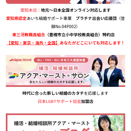
愛知本店：
地元～日本全国オンライン対応します
愛知県認定
あいち結婚サポート事業
プラチナ出会い応援団
（登
録No.04P002）
東三河教職員組合
（豊橋市立小中学校教員組合）特約店
【愛知・東京・海外・全国】
あなたがどこにいても対応します！
時代に合った新しい結婚のカタチ
を応援します
日本LGBTサポート協会
加盟店