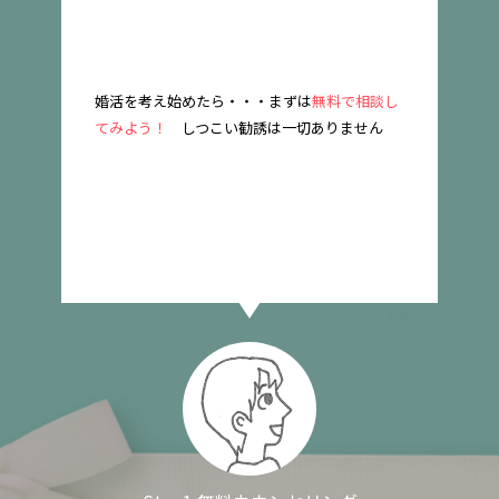
談し
海外駐在員のサポート実績
20年以上
のアクア・
海
ん
マーストです。