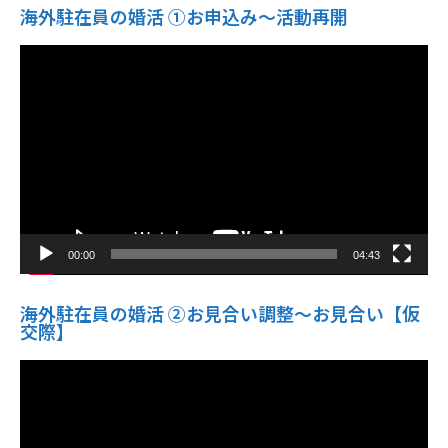
海外駐在員の婚活 ①お申込み〜活動再開
動
画
プ
レ
ー
ヤ
ー
00:00
04:43
海外駐在員の婚活 ②お見合い調整～お見合い【仮
交際】
動
画
プ
レ
ー
ヤ