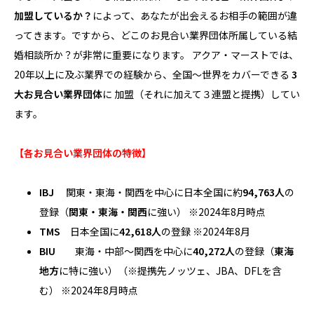
加盟しているか？
によって、あなたが出会えるお相手の範囲が違
ってきます。ですから、どこのお見合い業界団体所属している結
婚相談所か？が非常に重要になります。 アクア・マーストでは、
20年以上に及ぶ業界での経験から、全国～世界をカバーできる
3
大お見合い業界団体
に 加盟（それに加えて３連盟と提携）してい
ます。
【各お見合い業界団体の特徴】
IBJ
関東・東海・関西を中心に日本全国に約
94,763人
の
登録（
関東・東海・関西
に強い） ※2024年8月時点
TMS
日本全国に
42,618人
の登録 ※2024年8月
BIU
東海・中部～関西を中心に
40,272人
の登録（
東海
地方
に特に強い）（※提携先ノッツェ、JBA、DFLを含
む） ※2024年8月時点