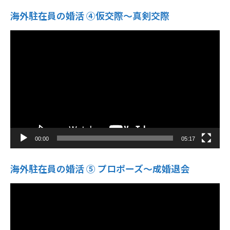
海外駐在員の婚活 ④仮交際〜真剣交際
動
画
プ
レ
ー
ヤ
ー
00:00
05:17
海外駐在員の婚活 ⑤ プロポーズ〜成婚退会
動
画
プ
レ
ー
ヤ
ー