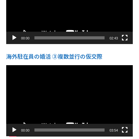
ー
00:00
02:43
海外駐在員の婚活 ③複数並行の仮交際
動
画
プ
レ
ー
ヤ
ー
00:00
03:54