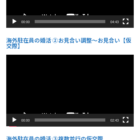
00:00
04:43
海外駐在員の婚活 ②お見合い調整～お見合い【仮
交際】
動
画
プ
レ
ー
ヤ
ー
00:00
02:43
海外駐在員の婚活 ③複数並行の仮交際