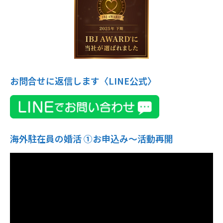
お問合せに返信します〈LINE公式〉
海外駐在員の婚活 ①お申込み〜活動再開
動
画
プ
レ
ー
ヤ
ー