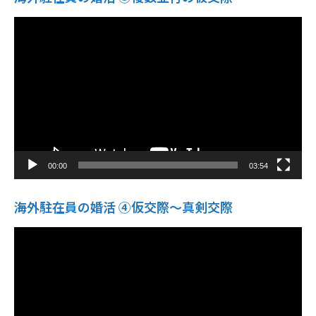
動
画
プ
レ
ー
ヤ
ー
00:00
03:54
海外駐在員の婚活 ④仮交際〜真剣交際
動
画
プ
レ
ー
ヤ
ー