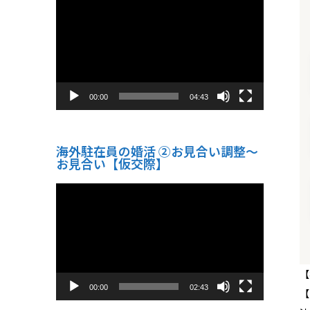
画
プ
レ
ー
ヤ
ー
00:00
04:43
海外駐在員の婚活 ②お見合い調整～
お見合い【仮交際】
動
画
プ
レ
ー
ヤ
ー
【
00:00
02:43
【