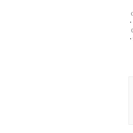
〈
・
（
・