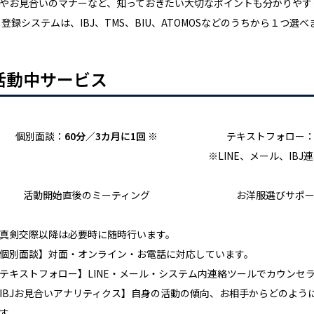
やお見合いのマナーなど、知っておきたい大切なポイントも分かりやす
 登録システムは、IBJ、TMS、BIU、ATOMOSなどのうちから１つ選べ
活動中サービス
個別面談：
60分／3カ月に1回
※
テキストフォロー
※LINE、メール、IBJ
活動開始直後のミーティング
お洋服選びサポ
真剣交際以降は必要時に随時行います。
個別面談】対面・オンライン・お電話に対応しています。
テキストフォロー】LINE・メール・システム内連絡ツールでカウンセ
IBJお見合いアナリティクス】自身の活動の傾向、お相手からどのよ
す。