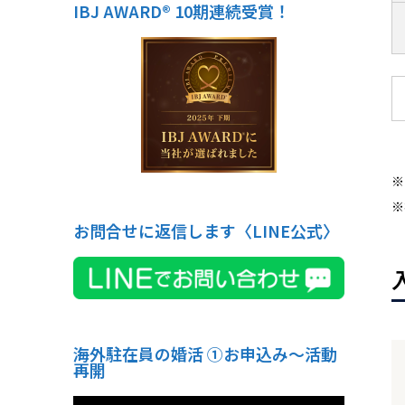
IBJ AWARD® 10期連続受賞！
※
※
お問合せに返信します〈LINE公式〉
海外駐在員の婚活 ①お申込み〜活動
再開
動