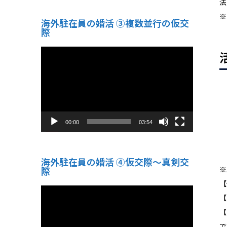
法
※
海外駐在員の婚活 ③複数並行の仮交
際
動
画
プ
レ
ー
ヤ
ー
00:00
03:54
海外駐在員の婚活 ④仮交際〜真剣交
※
際
【
動
画
【
プ
レ
【
ー
ヤ
で