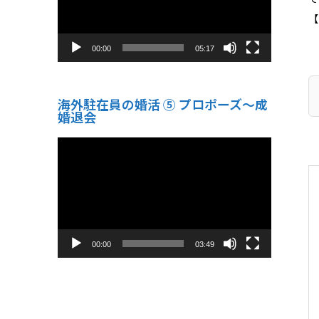
ー
【
00:00
05:17
海外駐在員の婚活 ⑤ プロポーズ〜成
婚退会
動
画
プ
レ
ー
ヤ
ー
00:00
03:49