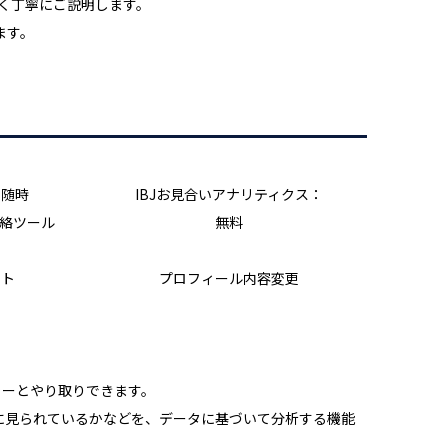
く丁寧にご説明します。
ます。
：随時
IBJお見合いアナリティクス：
連絡ツール
無料
ート
プロフィール内容変更
ラーとやり取りできます。
うに見られているかなどを、データに基づいて分析する機能