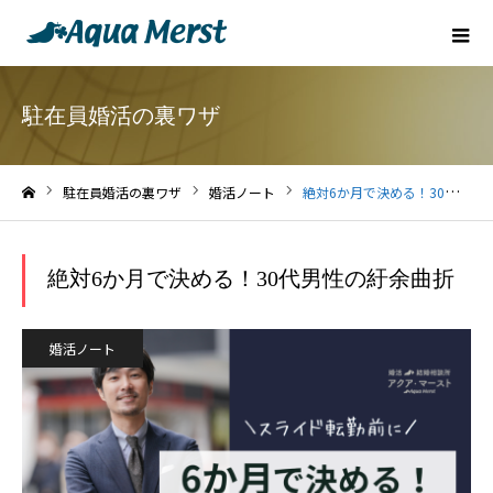
駐在員婚活の裏ワザ
駐在員婚活の裏ワザ
婚活ノート
絶対6か月で決める！30代男性の紆余曲折
ホーム
絶対6か月で決める！30代男性の紆余曲折
婚活ノート