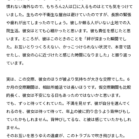
慣れない海外なので、もちろん2人は口に入るものはとても気をつけて
いました。生ものや不衛生な屋台は避けていたのですが、長旅の緊張
や疲れが出てしまったのでしょう。彼しか頼る人がいない土地での入
院生活。彼女はとても心細かったと思います。彼も責任を感じたと思
います。ところが、彼はこのときのことを「絆が深まった瞬間でし
た。お互いとりつくろえない、かっこつけられない状況で、本音で話
せたし、彼女の心に近づけたと感じた時間になりました」と振り返っ
ています。
実は、この交際、彼女のほうが彼より気持ちが大きな交際でした。6
か月の交際期間は、相談所婚活では長いほうです。仮交際期間も比較
的長く、彼女は不安になる日もあったのではないかと思います。
でも、ずっと待ってくれていた。不満を見せず、彼が自分を選んでく
れるのを、彼女は待って待って、年上の彼に釣り合うよう背伸びもし
ていたかもしれません。背伸びしてるな、と彼は感じていたかもしれ
ません。
そのお互いを思うゆえの遠慮が、このトラブルで吹き飛びました。