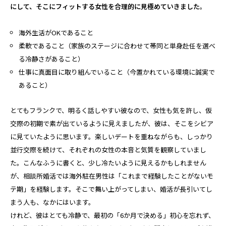
にして、そこにフィットする女性を合理的に見極めていきました
。
海外生活がOKであること
柔軟であること（家族のステージに合わせて帯同と単身赴任を選べ
る冷静さがあること）
仕事に真面目に取り組んでいること（今置かれている環境に誠実で
あること）
とてもフランクで、明るく話しやすい彼なので、女性も気を許し、仮
交際の初期で素が出ているように見えましたが、彼は、そこをシビア
に見ていたように思います。楽しいデートを重ねながらも、しっかり
並行交際を続けて、それぞれの女性の本音と気質を観察していまし
た。こんなふうに書くと、少し冷たいように見えるかもしれません
が、相談所婚活では海外駐在男性は「これまで経験したことがないモ
テ期」を経験します。そこで舞い上がってしまい、婚活が長引いてし
まう人も、なかにはいます。
けれど、彼はとても冷静で、最初の「6か月で決める」初心を忘れず、