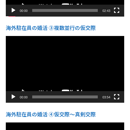
00:00
02:43
海外駐在員の婚活 ③複数並行の仮交際
動
画
プ
レ
ー
ヤ
ー
00:00
03:54
海外駐在員の婚活 ④仮交際〜真剣交際
動
画