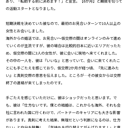
あり、「転勤する前に決めます！」と宣言。【6か月】と期限を切って
の活動スタートとなりました。
短期決戦を決めていた彼なので、最初のお見合いターンで10人以上の
女性とお会いしました。
海外からの婚活では、お見合い～仮交際の間はオンラインのみで進め
ていくのが主流ですが、彼の場合は比較的日本に近いエリアだったた
め、仮交際の間に3人の女性が、彼に会いに現地へ来てくれました。
その中の一人を、彼は『いいな』と思っていて、会いに来てくれたこ
とにも手ごたえを感じており、仮交際2か月が経つ頃、『先に進みた
い』と真剣交際の意思を伝えました。ところが…その彼女からは交際
終了の連絡が来てしまったのです。
手ごたえを感じていただけに、彼はショックだったと思います。で
も、彼は「仕方ないです。僕との結婚は、これからも海外、それも会
社に言われた国に行くわけで、パートナーのキャリアにも大きな影響
があります。真剣に考えた結果、無理だという判断になるのは、仕方
ない」と自分を鼓舞し、「気持ちを切り替えてがんばります！」と意