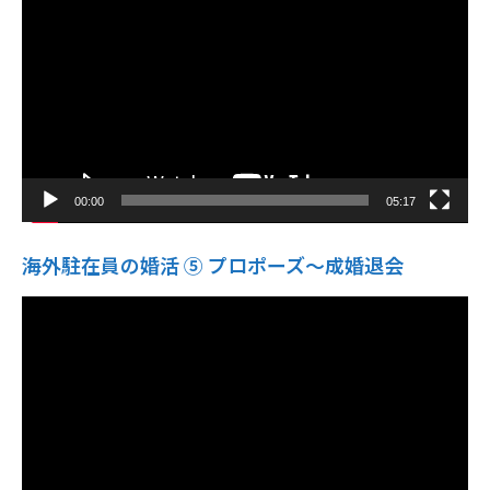
プ
レ
ー
ヤ
ー
00:00
05:17
海外駐在員の婚活 ⑤ プロポーズ〜成婚退会
動
画
プ
レ
ー
ヤ
ー