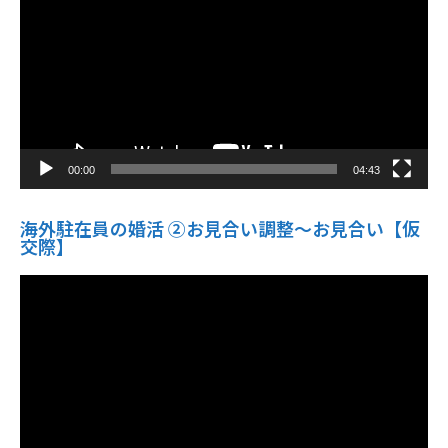
レ
ー
ヤ
ー
00:00
04:43
海外駐在員の婚活 ②お見合い調整～お見合い【仮
交際】
動
画
プ
レ
ー
ヤ
ー