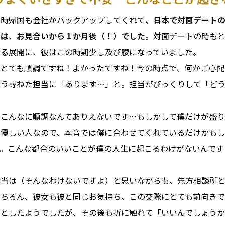
一時帰国も会社がバックアップしてくれて
、日本で対面デート
のは、お見合いから１か月後（！）でした
。対面デートの時も
ぎる展開に、彼はこの時期少し及び腰になっていました。
「とても順調ですね！よかったですね！今の時点で、何かご心配
そう尋ねた担当に「あります…」と。担当がびっくりして「ど
「こんなに順調なんてありえないです…もしかして僕だけが盛り
は優しい人なので、本音では僕に合わせてくれているだけかもし
す。こんな都合のいいことが僕の人生に起こるわけがないんです
担当は（そんなわけないですよ）と思いながらも、先方相談所
もちろん、彼女も彼と同じお気持ち、この交際にとても前向きで
っとしたようでしたが、その後も折に触れて「いいんでしょう