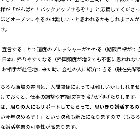
皆様が「がんばれ！バックアップするぞ！」と応援してくださ
彼ほどオープンにやるのは難しい…と思われるかもしれませんが
ます。
宣言することで適度のプレッシャーがかかる（期限目標がで
日本に帰りやすくなる（帰国頻度が増えても不審に思われな
お相手が赴任地に来た時、会社の人に紹介できる（駐在先輩
もちろん職場の雰囲気、人間関係によっては難しいかもしれま
明けておくと、仕事の調整や有給取得で協力が仰げたりします。
れば、周りの人にもサポートしてもらって、思いきり婚活するの
たい今年決めるぞ！」という決意も新たになりますので（もち
ィな婚活卒業の可能性が高まります。