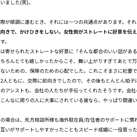
いました(笑)。
交際が順調に進むとき、それには一つの共通点があります。それ
前向きで、かけひきをしない。女性側がストレートに好意を伝え
ます。
彼は寄せられたストレートな好意に「そんな都合のいい話があ
もちろんとても嬉しかったからこそ、舞い上がりすぎてあとで
がないための、保険のための心配でした。これこそまさに杞憂
お2人ともに、交際に前向きでしたので、その後もとんとん拍子
ズのアシストも、会社の人たちが手伝ってくれたそうです。会社
「こんなに周りの人に大事にされている彼なら、やっぱり間違
彼の場合は、先方相談所様も海外駐在員/在住者のサポートに慣
お互いがサポートしやすかったこともスピード成婚に一役買った