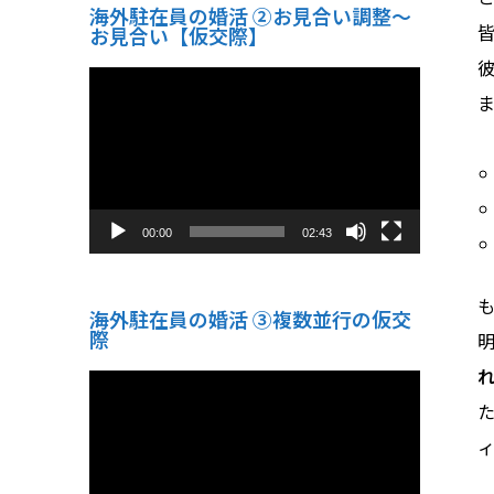
海外駐在員の婚活 ②お見合い調整～
お見合い【仮交際】
動
画
プ
レ
ー
ヤ
ー
00:00
02:43
海外駐在員の婚活 ③複数並行の仮交
際
動
画
プ
レ
ー
ヤ
ー