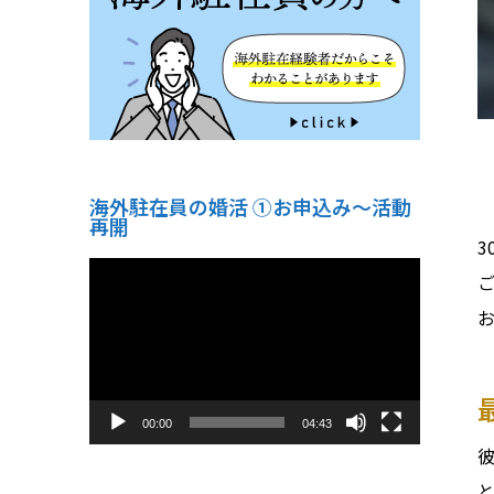
海外駐在員の婚活 ①お申込み〜活動
再開
動
画
プ
レ
ー
ヤ
ー
00:00
04:43