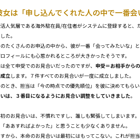
彼女は「申し込んでくれた人の中で一番会
婚活人気層である海外駐在員/在住者がシステムに登録すると、
でした。
そのたくさんのお申込の中から、彼が一番「会ってみたいな」
プロフィールにも心惹かれるところが大きかったそうです。
彼は全て申受でのお見合いだったのですが、
申受＝お相手からの
が成立
します。７件すべてのお見合いが一度に成立しました。
このとき、担当は「今の時点での優先順位」を彼に決めてもらい
合いは、３番目になるようにお見合い調整をしていきました
。
最初のお見合いは、不慣れですし、誰しも緊張してしまいます。
い「ああすればよかった」と思うことも少なくありません。
ですから、本命のお見合いは最初にはもってこない。これが担