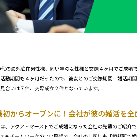
30代の海外駐在男性様、同い年の女性様と交際４ヶ月でご成婚
ご活動期間も４ヶ月だったので、彼女とのご交際期間＝婚活期
お見合いは７件、交際成立２件となっています。
最初からオープンに！会社が彼の婚活を全
彼は、アクア・マーストでご成婚になった会社の先輩のご紹介で
とてもチームワークのいい職場で、会社の上司にも「相談所で婚