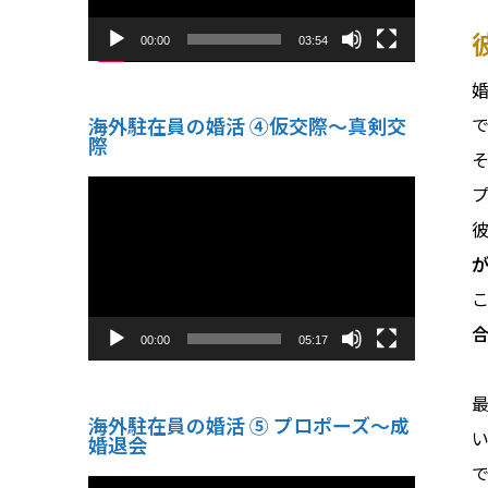
00:00
03:54
海外駐在員の婚活 ④仮交際〜真剣交
際
動
画
プ
レ
ー
ヤ
ー
00:00
05:17
海外駐在員の婚活 ⑤ プロポーズ〜成
婚退会
動