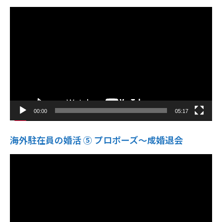
動
画
プ
レ
ー
ヤ
ー
00:00
05:17
海外駐在員の婚活 ⑤ プロポーズ〜成婚退会
動
画
プ
レ
ー
ヤ
ー