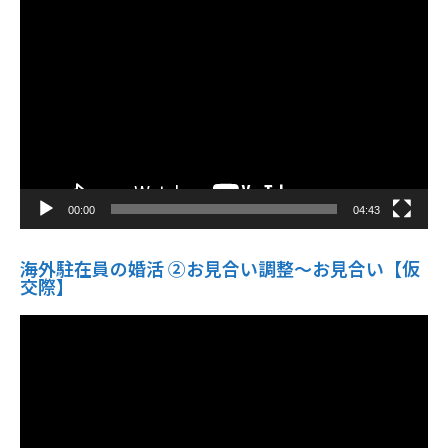
動
画
プ
レ
ー
ヤ
ー
00:00
04:43
海外駐在員の婚活 ②お見合い調整～お見合い【仮
交際】
動
画
プ
レ
ー
ヤ
ー