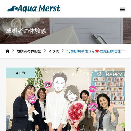
成婚者の体験談
成婚者の体験談
４０代
45歳初婚男性さん
49歳初婚女性さん
ホーム
４０代