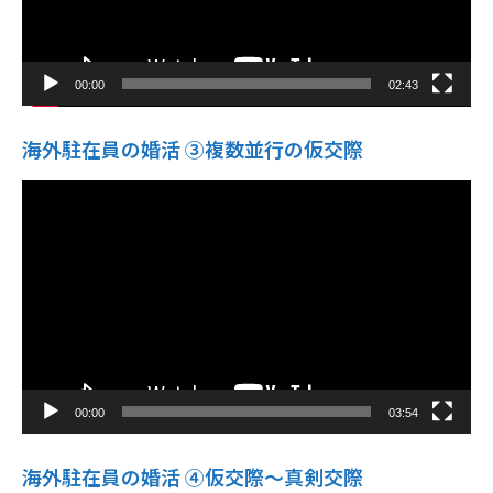
00:00
02:43
海外駐在員の婚活 ③複数並行の仮交際
動
画
プ
レ
ー
ヤ
ー
00:00
03:54
海外駐在員の婚活 ④仮交際〜真剣交際