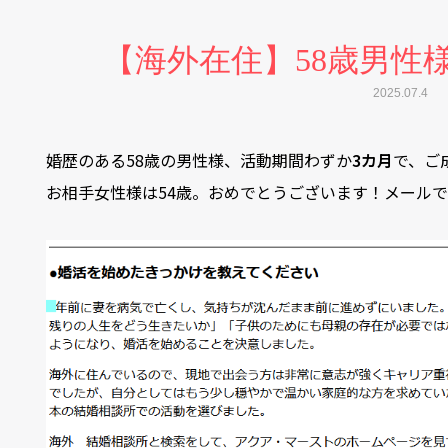
【海外在住】58歳男性
2025.07.4
婚歴のある58歳の男性様、活動期間わずか
3カ月
で、ご
お相手女性様は54歳。おめでとうございます！メール