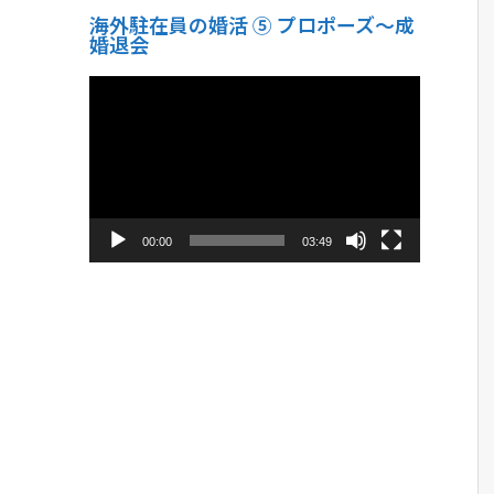
海外駐在員の婚活 ⑤ プロポーズ〜成
婚退会
動
画
プ
レ
ー
ヤ
ー
00:00
03:49