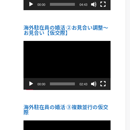
00:00
04:43
海外駐在員の婚活 ②お見合い調整～
お見合い【仮交際】
動
画
プ
レ
ー
ヤ
ー
00:00
02:43
海外駐在員の婚活 ③複数並行の仮交
際
動
画