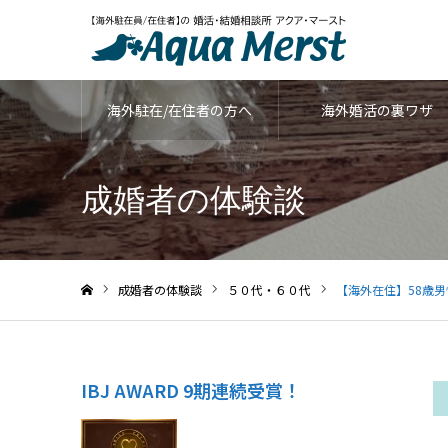
海外駐在/在住者の方へ
海外婚活の裏ワザ
成婚者の体験談
成婚者の体験談
５０代・６０代
【海外在住】58歳
ホーム
IBJ AWARD 9期連続受賞！