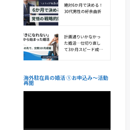
絶対6か月で決める！
30代男性の紆余曲折
計画通りいかなかっ
た婚活…仕切り直し
て3か月スピード成
婚！
海外駐在員の婚活 ①お申込み〜活動
再開
動
画
プ
レ
ー
ヤ
ー