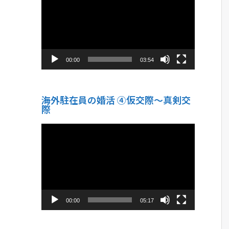
プ
レ
ー
ヤ
ー
00:00
03:54
海外駐在員の婚活 ④仮交際〜真剣交
際
動
画
プ
レ
ー
ヤ
ー
00:00
05:17