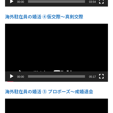
00:00
03:54
海外駐在員の婚活 ④仮交際〜真剣交際
動
画
プ
レ
ー
ヤ
ー
00:00
05:17
海外駐在員の婚活 ⑤ プロポーズ〜成婚退会
動
画
プ
レ