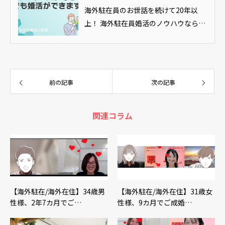
海外駐在員のお世話を続けて20年以
上！ 海外駐在員婚活のノウハウなら、
どこにも引けを取りません。 そんなア
クア・マーストだから発信できる【駐
在員婚活の裏技】です。
前の記事
次の記事
関連コラム
【海外駐在/海外在住】34歳男
【海外駐在/海外在住】31歳女
性様、2年7カ月でご…
性様、9カ月でご成婚…