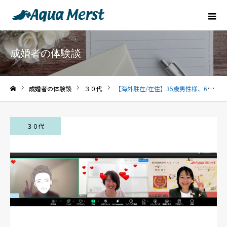
成婚者の体験談
成婚者の体験談
３０代
【海外駐在/在住】35歳男性様、6カ月でご成婚
ホーム
３０代