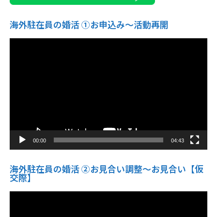
海外駐在員の婚活 ①お申込み〜活動再開
動
画
プ
レ
ー
ヤ
ー
00:00
04:43
海外駐在員の婚活 ②お見合い調整～お見合い【仮
交際】
動
画
プ
レ