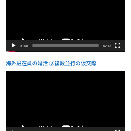
ー
ヤ
ー
00:00
02:43
海外駐在員の婚活 ③複数並行の仮交際
動
画
プ
レ
ー
ヤ
ー