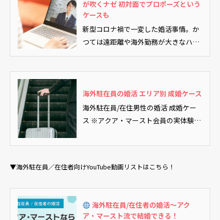
が吹くナゼ 初対面でプロポーズという
ケースも
新型コロナ禍で一変した婚活事情。か
つては遠距離や海外勤務が大きなハン
ディとされた結婚市場ですが、今やオ
ンラインお見合いの普及により、物理
的な距離が障壁にならなくなりまし
た。海外勤務の日本人の婚活戦略や成
海外駐在員の婚活 エリア別 成婚ケース
婚率の実態とは？新時代の婚活の可能
海外駐在員/在住男性の婚活 成婚ケー
性に迫ります。（このリード文はAIが
ス ※アクア・マースト会員の実体験を
作成しました）
基に作成していますが、個人情...
▼海外駐在員／在住者向けYouTube動画リストはこちら！
海外駐在員/在住者の婚活～アク
ア・マースト流で結婚できる！