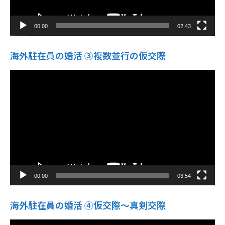
00:00
02:43
海外駐在員の婚活 ③複数並行の仮交際
動
画
プ
レ
ー
ヤ
ー
00:00
03:54
海外駐在員の婚活 ④仮交際〜真剣交際
動