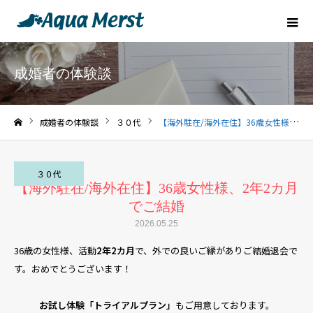
成婚者の体験談
成婚者の体験談
３０代
【海外駐在/海外在住】36歳女性様、2年2カ月でご結婚
ホーム
３０代
【海外駐在/海外在住】36歳女性様、2年2カ月
でご結婚
2026.05.25
36歳の女性様、活動
2年2カ月
で、外での良いご縁がありご結婚退会で
す。おめでとうございます！
お試し体験「トライアルプラン」
もご用意しております。