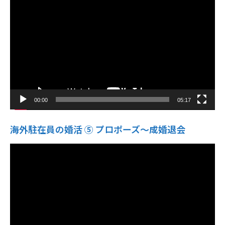
画
プ
レ
ー
ヤ
ー
00:00
05:17
海外駐在員の婚活 ⑤ プロポーズ〜成婚退会
動
画
プ
レ
ー
ヤ
ー