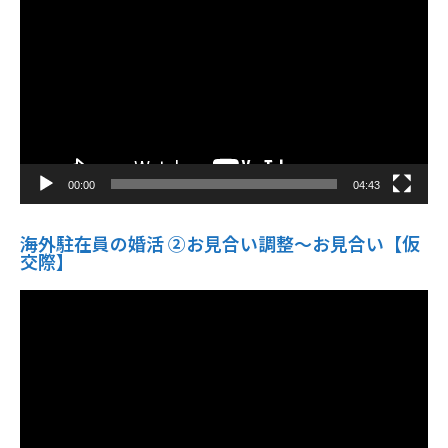
プ
レ
ー
ヤ
ー
00:00
04:43
海外駐在員の婚活 ②お見合い調整～お見合い【仮
交際】
動
画
プ
レ
ー
ヤ
ー