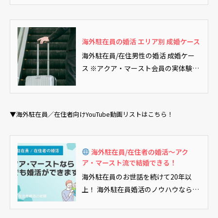
ディとされた結婚市場ですが、今やオ
ンラインお見合いの普及により、物理
的な距離が障壁にならなくなりまし
た。海外勤務の日本人の婚活戦略や成
海外駐在員の婚活 エリア別 成婚ケース
婚率の実態とは？新時代の婚活の可能
海外駐在員/在住男性の婚活 成婚ケー
性に迫ります。（このリード文はAIが
ス ※アクア・マースト会員の実体験を
作成しました）
基に作成していますが、個人情...
▼海外駐在員／在住者向けYouTube動画リストはこちら！
海外駐在員/在住者の婚活～アク
ア・マースト流で結婚できる！
海外駐在員のお世話を続けて20年以
上！ 海外駐在員婚活のノウハウなら、
どこにも引けを取りません。 そんなア
クア・マーストだから発信できる【駐