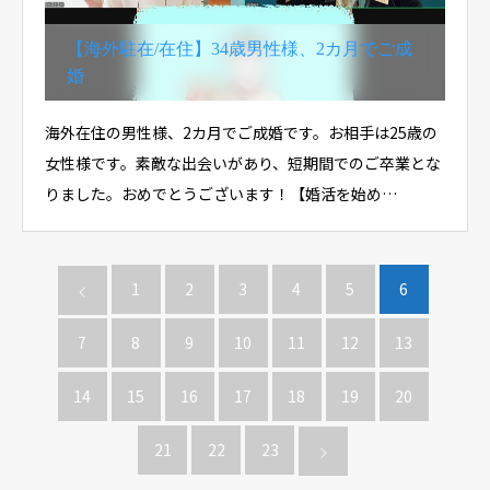
【海外駐在/在住】34歳男性様、2カ月でご成
婚
海外在住の男性様、2カ月でご成婚です。お相手は25歳の
女性様です。素敵な出会いがあり、短期間でのご卒業とな
りました。おめでとうございます！【婚活を始め…
1
2
3
4
5
6
7
8
9
10
11
12
13
14
15
16
17
18
19
20
21
22
23