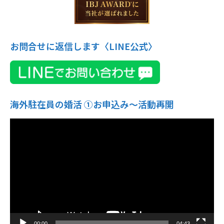
お問合せに返信します〈LINE公式〉
海外駐在員の婚活 ①お申込み〜活動再開
動
画
プ
レ
ー
ヤ
ー
00:00
04:43