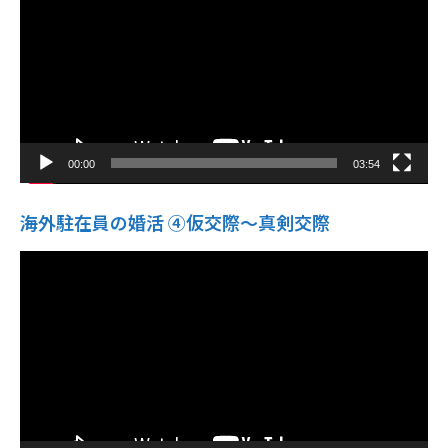
レ
ー
ヤ
ー
00:00
03:54
海外駐在員の婚活 ④仮交際〜真剣交際
動
画
プ
レ
ー
ヤ
ー