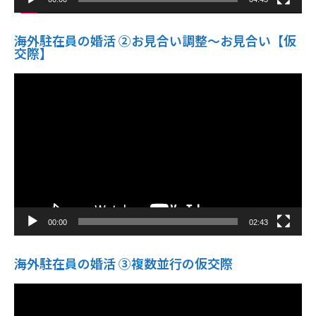
海外駐在員の婚活 ②お見合い調整～お見合い【仮
交際】
動
画
プ
レ
ー
ヤ
ー
00:00
02:43
海外駐在員の婚活 ③複数並行の仮交際
動
画
プ