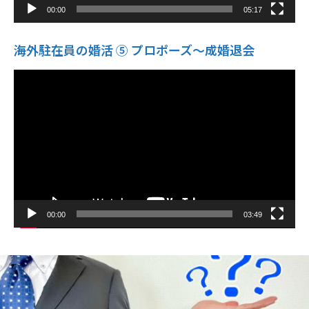
00:00
05:17
海外駐在員の婚活 ⑤ プロポーズ〜成婚退会
動
画
プ
レ
ー
ヤ
ー
00:00
03:49