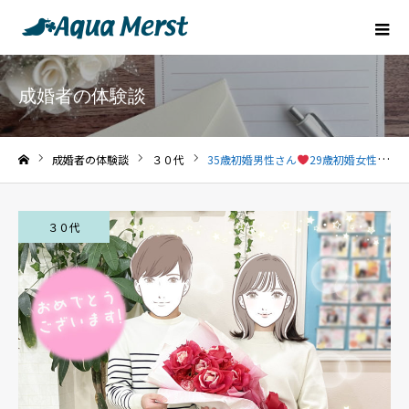
成婚者の体験談
成婚者の体験談
３０代
35歳初婚男性さん
29歳初婚女性さん
ホーム
３０代