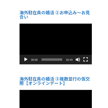
海外駐在員の婚活 ②お申込み～お見
合い
動
画
プ
レ
ー
ヤ
ー
00:00
02:43
海外駐在員の婚活 ③複数並行の仮交
際【オンラインデート】
動
画
プ
レ
ー