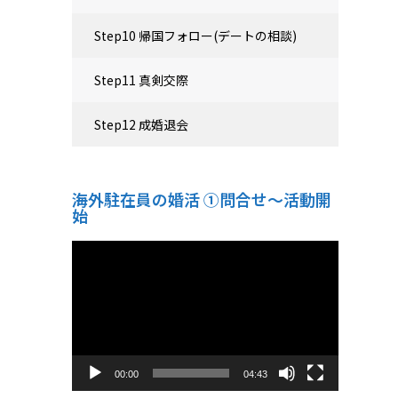
Step10 帰国フォロー(デートの相談)
Step11 真剣交際
Step12 成婚退会
海外駐在員の婚活 ①問合せ～活動開
始
動
画
プ
レ
ー
ヤ
ー
00:00
04:43