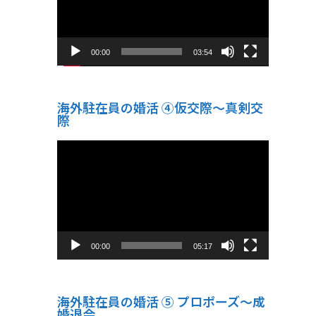
ヤ
ー
00:00
03:54
海外駐在員の婚活 ④仮交際〜真剣交
際
動
画
プ
レ
ー
ヤ
ー
00:00
05:17
海外駐在員の婚活 ⑤ プロポーズ〜成
婚退会