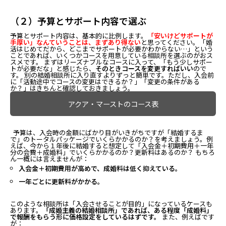
（２）予算とサポート内容で選ぶ
予算とサポート内容は、基本的に比例します。
「安いけどサポートが
手厚い」なんていうことは、まずあり得ない
と思ってください。「婚
活はじめてだから、どこまでサポートが必要かわからない…」という
ことであれば、いくつかコースを用意している相談所を選ぶのがおス
スメです。 まずはリーズナブルなコースに入って、「もう少しサポー
トが必要だな」と感じたら、
そのときコースを変更すればいい
ので
す。 別の結婚相談所に入り直すよりずっと簡単です。ただし、入会前
に「活動途中でコースの変更はできるか？」「変更の条件がある
か？」はきちんと確認しておきましょう。
アクア・マーストのコース表
予算は、入会時の金額にばかり目がいきがちですが「結婚するま
で」のトータルパッケージでいくらかかるのか？を考えましょう。例
えば、今から１年後に結婚すると想定して「入会金＋初期費用＋一年
分の会費＋成婚料」でいくらかかるのか？更新料はあるのか？ もちろ
ん一概には言えませんが：
入会金＋初期費用が高めで、成婚料は低く抑えている。
一年ごとに更新料がかかる。
このような相談所は「入会させることが目的」になっているケースも
あります。
「成婚主義の結婚相談所」であれば、ある程度「成婚料」
で報酬をもらう形に価格設定をしているはずです。
また、例えばです
が：