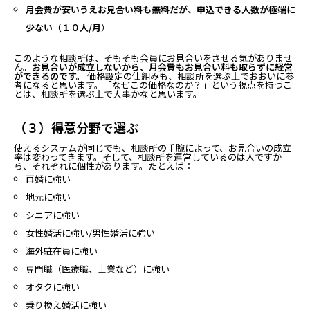
月会費が安いうえお見合い料も無料だが、申込できる人数が極端に
少ない（１０人/月
）
このような相談所は、そもそも会員にお見合いをさせる気がありませ
ん。
お見合いが成立しないから、月会費もお見合い料も取らずに経営
ができるのです。
価格設定の仕組みも、相談所を選ぶ上でおおいに参
考になると思います。「なぜこの価格なのか？」という視点を持つこ
とは、相談所を選ぶ上で大事かなと思います。
（３）得意分野で選ぶ
使えるシステムが同じでも、相談所の手腕によって、お見合いの成立
率は変わってきます。そして、相談所を運営しているのは人ですか
ら、それぞれに個性があります。たとえば：
再婚に強い
地元に強い
シニアに強い
女性婚活に強い/男性婚活に強い
海外駐在員に強い
専門職（医療職、士業など）に強い
オタクに強い
乗り換え婚活に強い