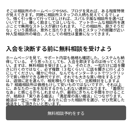
そこは相談所のホームページやSNS、ブログを見れば、ある程度特徴
が見えてきます。同時に相談所スタッフの人柄も見えてくるでしょ
う。強く引っ張って行ってほしければ、スパルタ風な相談所を選べば
いいですし、優しく励ましてほしいなら、アットホームな相談所を選
ぶことで無用なストレスが避けられます。「この相談所、良さそうだ
な」という直感は、意外と当たります。会員とスタッフの距離が近い
仲人型相談所の場合、人としての相性は重要になってきます。
入会を決断する前に無料相談を受けよう
ホームページを見て、サポート内容も価格も確認した。システムも納
得している。 そう思ったとしても、入会を即決するのは待ってくださ
い。まずは、無料相談を受けましょう。 そのとき、一社だけに話を聞
きに行くのではなく、必ず複数（３社くらい）に話を聞きに行くよう
にしてください。確かに今は、なんでもインターネットでワンクリッ
クで買い物ができる時代ですが、それでも大きな買い物をするとき
は、店頭に足を運んで、相見積もりを取って、比較検討をしますよ
ね？ 結婚相談所は価格もけして安いものではないですが、それ以上
に、あなたの一生を左右するかもしれない選択になります。「面倒だ
なあ」と感じるかもしれませんが、最初にきちんと手間をかけること
が、結局は「実りある婚活」「満足度の高い婚活」につながります。
婚活は一生に一度きり。あなたに合った相談所を選び、ぜひ充実した
婚活をして頂きたいと思います。
無料相談予約をする