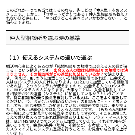
このどれか一つでも当てはまるのなら、先ほどの「仲人型」をおスス
メします。 しかし、「サポートが売りである」仲人型相談所も数えき
れないほど存在し、「やっぱりどこを選べばいいかわからない…」と
悩みますよね。
仲人型相談所を選ぶ時の基準
（１）使えるシステムの違いで選ぶ
婚活初心者によくあるのが「結婚相談所の規模で出会える人の数が決
まる」という勘違いです。
出会える人の数は結婚相談所の規模では決
まりません。その相談所がどの連盟に加盟しているか？
で決まりま
す。
例えば、IBJのみに加盟している結婚相談所であれば、出会える
人はIBJシステムの人だけになります。IBJとBIUに加盟している相談所
であれば、２つのシステムが使えますので、出会える人もIBJシステ
ム、BIUシステムの人になります。大事なことは、入会を検討してい
る相談所がどの連盟（システム）に加盟しているか？ということで
す。
特に相談所の乗り換えを検討している人は、ここをよく確認して
ください。
今、お見合いが組めないから別の相談所に・・・と考えた
としても、同じ連盟にしか加盟していない相談所であれば、乗り換え
たとしても、理屈の上では出会える人は同じです。 （もちろん相談所
の手腕によってお見合いの成立率は変わりますので、そこを理解した
うえで乗り換えるのであれば問題はありません） アクア・マーストで
は、IBJ/TMS/BIU３つのシステムに加盟しています。それぞれ強みが
違いますので、会員の条件（地域、年齢など）を考慮して、一人一人
カスタマイズしたシステム登録を行うことで、お見合い成立率を上げ
ています。