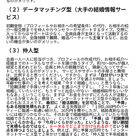
るのがメリット。
（２）データマッチング型（大手の結婚情報サー
ビス）
初期登録（プロフィールやお相手への希望条件）の代行、お相手の紹
介～仮交際までを仲人やカウンセラーがサポートするタイプ。交際に
入ってからはサポートは少なく、会員自身が主体となって活動するの
が基本だが、全国規模で展開、婚活パーティーも主催するなど、出会
いの機会が多いのがメリット。
（３）仲人型
会員一人一人に担当がつき、プロフィールの作成代行、お相手紹介～
成婚までのトータルなサポートを請け負うタイプ。約70～80%が個人
経営と言われており、会員と仲人の距離が近く、親身になってサポー
トしてもらえるのがメリット。 サービスやサポートの手厚さと費用
は、比例すると思ってください。ですから、まずは
「自分がいつまで
に結婚したいか？」
を考えて、どのタイプを選ぶか吟味しましょう。
年齢や仕事のことを考えた結果「今すぐ結婚したい」と思うなら、
「短期決戦で手厚いサポート」を選ぶべきですし、「２～３年後には
結婚していたいけど、もうずっと出会いがない…結婚相談所もいいか
もなあ」ということなら、まずは「お金をかけずにどんな人が活動し
ているか見てみる」意味で、インターネットサービス型から始めてみ
るのもおススメです。
最初に「婚活期限」を区切ることで、「予算」
もある程度見積もれます。
よくある失敗談が： 「１回5,000円のパー
ティーに毎週一年通い続けた。20万円を費やしたが、結局真剣な出会
いには結びつかなかった。そのお金で結婚相談所に入っていたら今頃
結婚できたかもしれない…」 というものです。
「予算」は「初期費用
にいくらかかる」や「今月いくらかかった」というような、短い期間
で見積もるのではなく、
トータルでどこまでかけられるか？
という視
点を持つようにしましょう。
例えば、同じ予算20万円でも「インター
ネットサービス型で２年かけて婚活する」のと「仲人型で半年成婚を