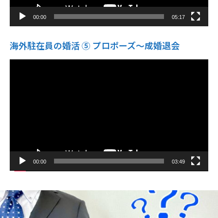
00:00
05:17
海外駐在員の婚活 ⑤ プロポーズ〜成婚退会
動
画
プ
レ
ー
ヤ
ー
00:00
03:49