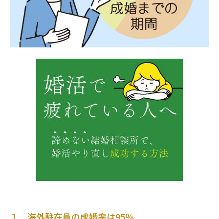
１．海外駐在員の成婚率は95％