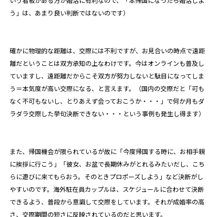
いう看板がある方が婚活に有利なので、「本帰国になったら婚活しよ
う」は、あまり良い判断ではないのです）
確かに物理的な距離は、交際には不利ですが、お見合いの時点で遠距
離だということは双方承知の上なわけです。今はオンラインも普及し
ていますし、遠距離だからこそ双方が努力しないと駄目になってしま
う＝本気度が高い交際になる、と言えます。（国内の交際だと「可も
なく不可もないし、とりあえず会っておこうか・・・」で何か月もダ
ラダラ交際した挙句決断できない・・・という事例も発生し得ます）
また、帰国機会が限られているが故に「今度帰国する時に、お相手親
に挨拶に行こう」「彼女、お盆で長期休みがとれるみたいだし、こち
らに遊びに来てもらおう。そのときプロポーズしよう」など決断がし
やすいのです。海外駐在員カップルは、スケジュールに合わせて決断
できるよう、普段から意識して交際をしています。それが成婚率の高
さ、交際期間の短さに反映されているのだと思います。