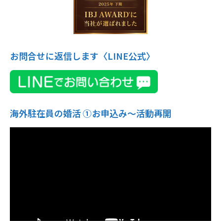
お問合せに返信します〈LINE公式〉
海外駐在員の婚活 ①お申込み〜活動再開
動
画
プ
レ
ー
ヤ
ー