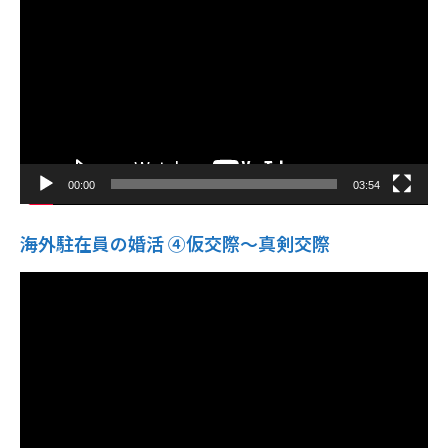
プ
レ
ー
ヤ
ー
00:00
03:54
海外駐在員の婚活 ④仮交際〜真剣交際
動
画
プ
レ
ー
ヤ
ー