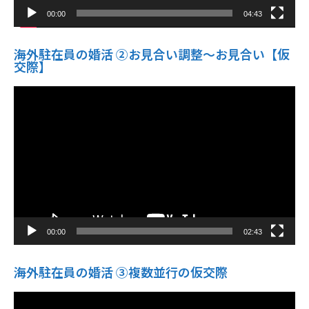
00:00
04:43
海外駐在員の婚活 ②お見合い調整～お見合い【仮
交際】
動
画
プ
レ
ー
ヤ
ー
00:00
02:43
海外駐在員の婚活 ③複数並行の仮交際
動
画