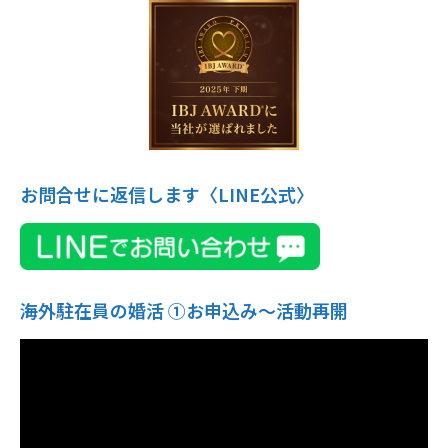
お問合せに返信します〈LINE公式〉
海外駐在員の婚活 ①お申込み〜活動再開
動
画
プ
レ
ー
ヤ
ー