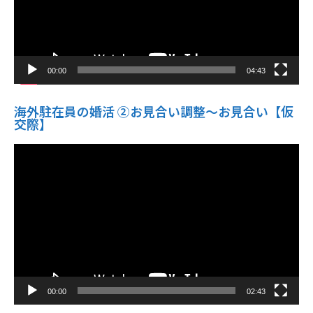
00:00
04:43
海外駐在員の婚活 ②お見合い調整～お見合い【仮
交際】
動
画
プ
レ
ー
ヤ
ー
00:00
02:43