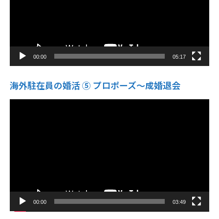
00:00
05:17
海外駐在員の婚活 ⑤ プロポーズ〜成婚退会
動
画
プ
レ
ー
ヤ
ー
00:00
03:49