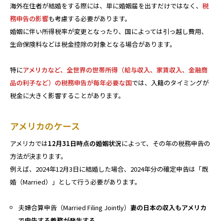
海外在住者が結婚をする際には、単に婚姻届を出すだけではなく、
税
務申告の影響
も考慮する必要があります。
婚姻に伴い所得税率が変更となったり、国によっては引っ越し費用、
生命保険料などは税金控除の対象となる場合があります。
特に
アメリカなど、全世界の世帯所得（給与収入、家賃収入、金融商
品の利子など）の税務申告が毎年必要な国
では、入籍のタイミングが
税金に大きく影響することがあります。
アメリカのケース
アメリカでは
12月31日時点の婚姻状況
によって、その年の税務申告の
方法が決まります。
例えば、2024年12月3日に結婚した場合、2024年分の確定申告は「既
婚（Married）」として行う必要があります。
夫婦合算申告（Married Filing Jointly）
妻の日本の収入もアメリカ
で申告する義務が発生する。