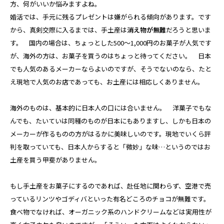
方、何がいいか悩みますよね。
婚活では、手元に残るプレゼントは嫌がられる傾向があります。です
から、真剣交際に入るまでは、手土産は
消え物が無難
だろうと思いま
す。 国内の場合は、ちょっとした500～1,000円のお菓子が人気です
が、海外の方は、お菓子を買うのはちょっと待ってください。 日本
でも人気のあるメーカーならよいのですが、そうでないのなら、たと
え現地で人気のお店であっても、お土産には相応しくありません。
海外のものは、基本的に日本人の口には合いません。 洋菓子でもな
んでも、たいていは同種のものが日本にもありますし、しかも日本の
メーカーが作るものの方がはるかに美味しいのです。現地でいくら評
判を取っていても、日本人からすると「微妙」な味…というのではお
土産を買う甲斐がありません。
もし手土産をお菓子にするのであれば、赴任地に関わらず、空港で売
っているリンツやゴディバといった有名どころのチョコが無難です。
食べ物でなければ、オーガニック系のハンドクリームなどは実用性が