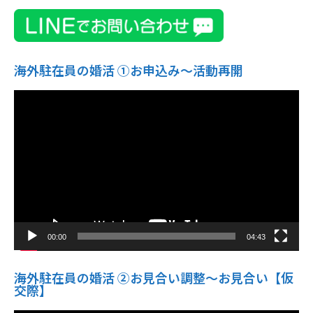
海外駐在員の婚活 ①お申込み〜活動再開
動
画
プ
レ
ー
ヤ
ー
00:00
04:43
海外駐在員の婚活 ②お見合い調整～お見合い【仮
交際】