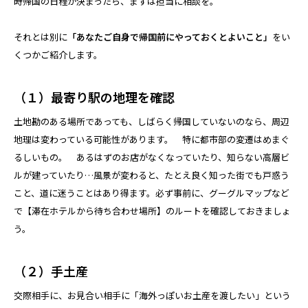
時帰国の日程が決まったら、まずは担当に相談を。
それとは別に
「あなたご自身で帰国前にやっておくとよいこと」
をい
くつかご紹介します。
（１）最寄り駅の地理を確認
土地勘のある場所であっても、しばらく帰国していないのなら、周辺
地理は変わっている可能性があります。 特に都市部の変遷はめまぐ
るしいもの。 あるはずのお店がなくなっていたり、知らない高層ビ
ルが建っていたり…風景が変わると、たとえ良く知った街でも戸惑う
こと、道に迷うことはあり得ます。必ず事前に、グーグルマップなど
で【滞在ホテルから待ち合わせ場所】のルートを確認しておきましょ
う。
（２）手土産
交際相手に、お見合い相手に「海外っぽいお土産を渡したい」という