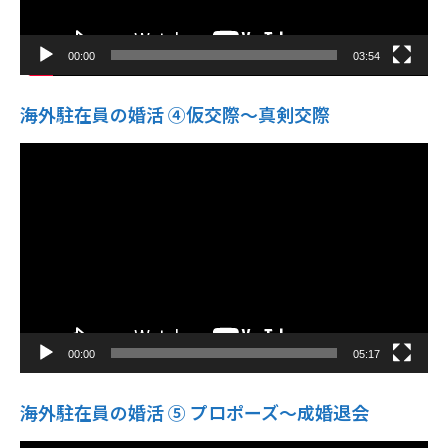
00:00
03:54
海外駐在員の婚活 ④仮交際〜真剣交際
動
画
プ
レ
ー
ヤ
ー
00:00
05:17
海外駐在員の婚活 ⑤ プロポーズ〜成婚退会
動