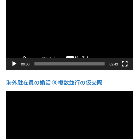
動
画
プ
レ
ー
ヤ
ー
00:00
02:43
海外駐在員の婚活 ③複数並行の仮交際
動
画
プ
レ
ー
ヤ
ー