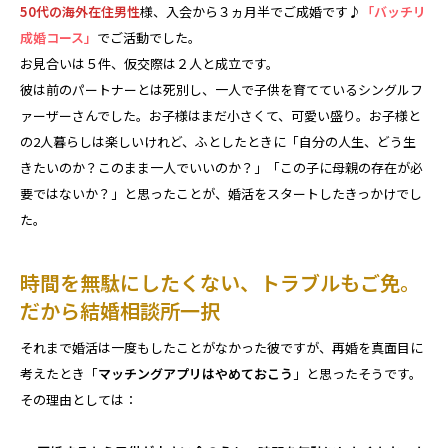
50代の海外在住男性
様、入会から３ヵ月半でご成婚です♪
「バッチリ
成婚コース」
でご活動でした。
お見合いは５件、仮交際は２人と成立です。
彼は前のパートナーとは死別し、一人で子供を育てているシングルフ
ァーザーさんでした。お子様はまだ小さくて、可愛い盛り。お子様と
の2人暮らしは楽しいけれど、ふとしたときに「自分の人生、どう生
きたいのか？このまま一人でいいのか？」「この子に母親の存在が必
要ではないか？」と思ったことが、婚活をスタートしたきっかけでし
た。
時間を無駄にしたくない、トラブルもご免。
だから結婚相談所一択
それまで婚活は一度もしたことがなかった彼ですが、再婚を真面目に
考えたとき「
マッチングアプリはやめておこう
」と思ったそうです。
その理由としては：