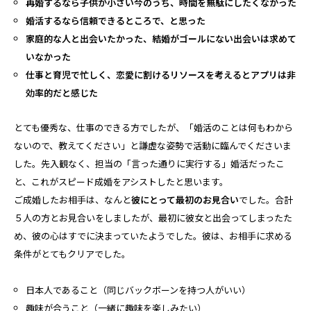
再婚するなら子供が小さい今のうち、時間を無駄にしたくなかった
婚活するなら信頼できるところで、と思った
家庭的な人と出会いたかった、結婚がゴールにない出会いは求めて
いなかった
仕事と育児で忙しく、恋愛に割けるリソースを考えるとアプリは非
効率的だと感じた
とても優秀な、仕事のできる方でしたが、「婚活のことは何もわから
ないので、教えてください」と謙虚な姿勢で活動に臨んでくださいま
した。先入観なく、担当の「言った通りに実行する」婚活だったこ
と、これがスピード成婚をアシストしたと思います。
ご成婚したお相手は、なんと
彼にとって最初のお見合い
でした。合計
５人の方とお見合いをしましたが、最初に彼女と出会ってしまったた
め、彼の心はすでに決まっていたようでした。彼は、お相手に求める
条件がとてもクリアでした。
日本人であること（同じバックボーンを持つ人がいい）
趣味が合うこと（一緒に趣味を楽しみたい）