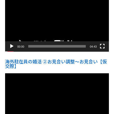
プ
レ
ー
ヤ
ー
00:00
04:43
海外駐在員の婚活 ②お見合い調整～お見合い【仮
交際】
動
画
プ
レ
ー
ヤ
ー