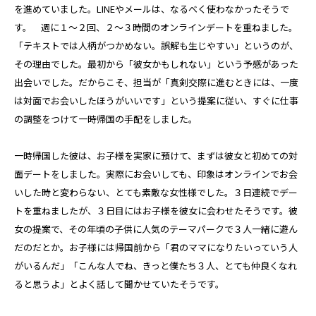
を進めていました。LINEやメールは、なるべく使わなかったそうで
す。 週に１～２回、２～３時間のオンラインデートを重ねました。
「テキストでは人柄がつかめない。誤解も生じやすい」というのが、
その理由でした。最初から「彼女かもしれない」という予感があった
出会いでした。だからこそ、担当が「真剣交際に進むときには、一度
は対面でお会いしたほうがいいです」という提案に従い、すぐに仕事
の調整をつけて一時帰国の手配をしました。
一時帰国した彼は、お子様を実家に預けて、まずは彼女と初めての対
面デートをしました。実際にお会いしても、印象はオンラインでお会
いした時と変わらない、とても素敵な女性様でした。３日連続でデー
トを重ねましたが、３日目にはお子様を彼女に会わせたそうです。彼
女の提案で、その年頃の子供に人気のテーマパークで３人一緒に遊ん
だのだとか。お子様には帰国前から「君のママになりたいっていう人
がいるんだ」「こんな人でね、きっと僕たち３人、とても仲良くなれ
ると思うよ」とよく話して聞かせていたそうです。