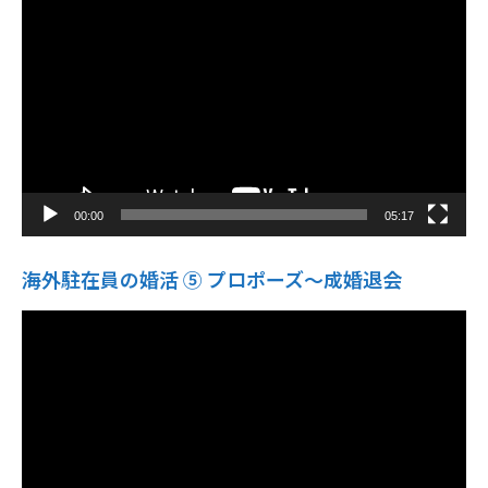
画
プ
レ
ー
ヤ
ー
00:00
05:17
海外駐在員の婚活 ⑤ プロポーズ〜成婚退会
動
画
プ
レ
ー
ヤ
ー