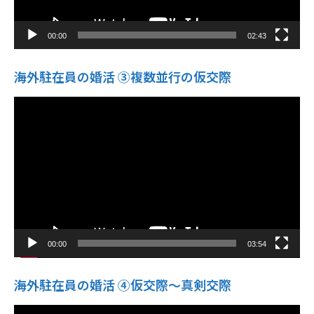
00:00
02:43
海外駐在員の婚活 ③複数並行の仮交際
動
画
プ
レ
ー
ヤ
ー
00:00
03:54
海外駐在員の婚活 ④仮交際〜真剣交際
動