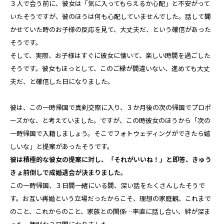
３人で会う前に、彼女は「気に入ってもらえるか心配」と不安がって
いたそうですが、彼のほうは何も心配していませんでした。話して聞
かせていた時のお子様の反応を見て、大丈夫だ、という確信があった
そうです。
そして、実際、お子様はすぐに彼女に懐いて、楽しい時間を過ごした
そうです。彼女もほっとして、このご縁が間違いない、進めても大丈
夫だ、と確信した日になりました。
彼は、この一時帰国で真剣交際に入り、３か月後の次の帰国でプロポ
ーズかな、と考えていました。ですが、この時彼女のほうから「次の
一時帰国で入籍しましょう。そこでフォトウェディングができたら嬉
しいな」と提案があったそうです。
彼は積極的な彼女の提案に対し、「それがいいね！」と即答、きゅう
きょ前倒しで成婚退会が決まりました。
この一時帰国、３日間一緒にいる間、深い話をたくさんしたそうで
す。お互い再婚という立場だったからこそ、理想の家庭観、これまで
のこと、これからのこと、家族との関係…率直に話し合い、絆が深ま