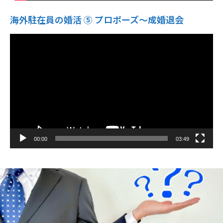
海外駐在員の婚活 ⑤ プロポーズ〜成婚退会
動
画
プ
レ
ー
ヤ
ー
00:00
03:49