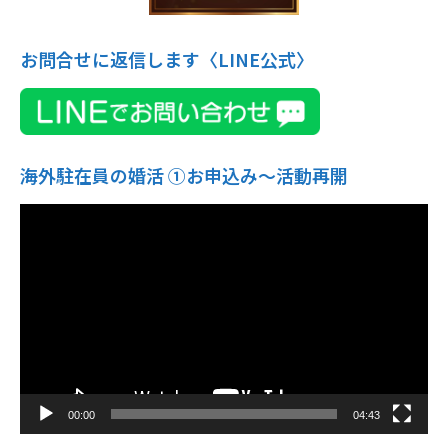
お問合せに返信します〈LINE公式〉
海外駐在員の婚活 ①お申込み〜活動再開
動
画
プ
レ
ー
ヤ
ー
00:00
04:43