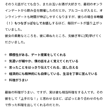
そのうえ話がとても合う、またお互いお酒が大好きで、最初のオンラ
インデートから飲み会を開催したのだとか。アルコールが入ると、オ
ンラインデートも時間が伸ばしやすくなりますが、彼らの場合
８時間
（！）もつなぎっぱなしでお話し
するほど、毎回デートが盛り上がっ
ていました。
彼女の素敵なところを、彼に尋ねたところ、矢継ぎ早に(笑)挙げてく
ださいました。
積極性がある、デート提案をしてくれる
気遣いが細やか、僕の話をよく覚えてくれている
思ったことをはっきり伝えてくれる、話し合える
経済的にも精神的にも自律している、生活を丁寧に営んでいる
料理がうまい
最後の料理がうまい、ですが、実は彼も相当料理をする人です。その
彼をして「上手だな！」と思わせるほど、ぱぱっとあり合わせのもの
で作った料理を出してくれるのだとか。