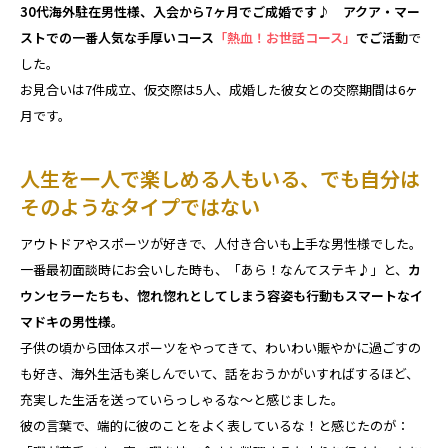
30代海外駐在男性様、入会から7ヶ月でご成婚です♪ アクア・マー
ストでの一番人気な手厚いコース
「熱血！お世話コース」
でご活動
で
した。
お見合いは7件成立、仮交際は5人、成婚した彼女との交際期間は6ヶ
月です。
人生を一人で楽しめる人もいる、でも自分は
そのようなタイプではない
アウトドアやスポーツが好きで、人付き合いも上手な男性様でした。
一番最初面談時にお会いした時も、「あら！なんてステキ♪」と、
カ
ウンセラーたちも、惚れ惚れとしてしまう容姿も行動もスマートなイ
マドキの男性様
。
子供の頃から団体スポーツをやってきて、わいわい賑やかに過ごすの
も好き、海外生活も楽しんでいて、話をおうかがいすればするほど、
充実した生活を送っていらっしゃるな～と感じました。
彼の言葉で、端的に彼のことをよく表しているな！と感じたのが：