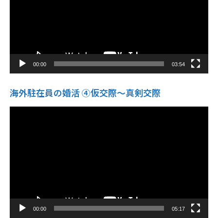
ー
00:00
03:54
海外駐在員の婚活 ④仮交際〜真剣交際
動
画
プ
レ
ー
ヤ
ー
00:00
05:17