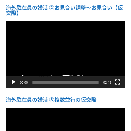
海外駐在員の婚活 ②お見合い調整～お見合い【仮
交際】
動
画
プ
レ
ー
ヤ
ー
00:00
02:43
海外駐在員の婚活 ③複数並行の仮交際
動
画
プ
レ
ー
ヤ