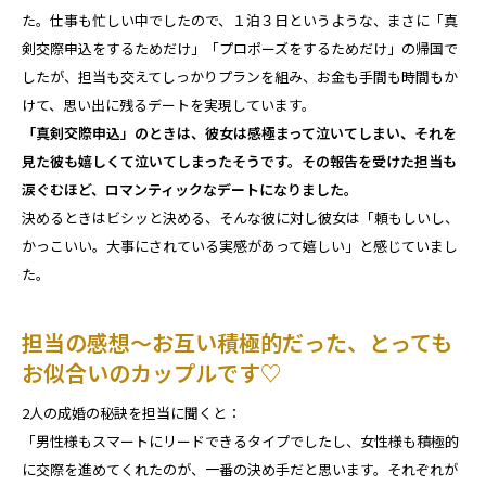
た。仕事も忙しい中でしたので、１泊３日というような、まさに「真
剣交際申込をするためだけ」「プロポーズをするためだけ」の帰国で
したが、担当も交えてしっかりプランを組み、お金も手間も時間もか
けて、思い出に残るデートを実現しています。
「真剣交際申込」のときは、彼女は感極まって泣いてしまい、それを
見た彼も嬉しくて泣いてしまったそうです。その報告を受けた担当も
涙ぐむほど、ロマンティックなデートになりました。
決めるときはビシッと決める、そんな彼に対し彼女は「頼もしいし、
かっこいい。大事にされている実感があって嬉しい」と感じていまし
た。
担当の感想～お互い積極的だった、とっても
お似合いのカップルです♡
2人の成婚の秘訣を担当に聞くと：
「男性様もスマートにリードできるタイプでしたし、女性様も積極的
に交際を進めてくれたのが、一番の決め手だと思います。それぞれが