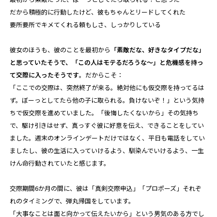
だから積極的に行動したけど、彼もちゃんとリードしてくれた
要所要所でキメてくれる頼もしさ、しっかりしている
彼女のほうも、彼のことを最初から
「素敵だな、好きなタイプだな」
と思っていたそうで、「この人はモテるだろうな～」と危機感を持っ
て交際に入ったそうです
。だからこそ：
「ここでの交際は、突然終了が来る。絶対他にも仮交際を持ってるは
ず。ぼーっとしてたら他の子に取られる。負けないぞ！」という気持
ちで仮交際を進めていました。「後悔したくないから」その気持ち
で、駆け引きはせず、真っすぐ彼に好意を伝え、できることをしてい
ました。週末のオンラインデートだけではなく、平日も電話をしてい
ましたし、彼の生活に入っていけるよう、馴染んでいけるよう、一生
けん命行動されていたと感じます。
交際期間6か月の間に、彼は「真剣交際申込」「プロポーズ」それぞ
れのタイミングで、弾丸帰国をしています。
「大事なことは面と向かって伝えたいから」という男気のある方でし