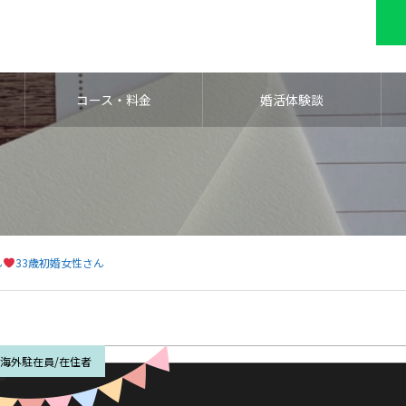
コース・料金
婚活体験談
ん
33歳初婚女性さん
海外駐在員/在住者