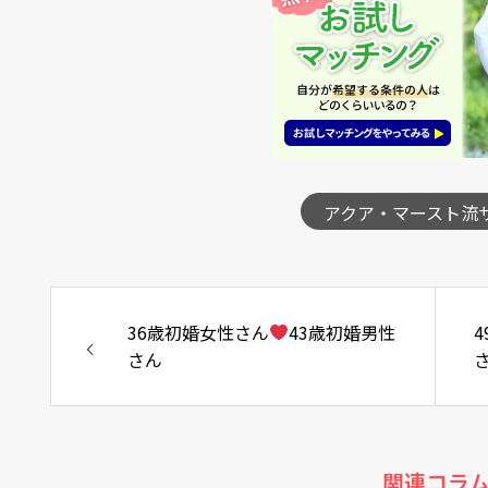
アクア・マースト流
36歳初婚女性さん
43歳初婚男性
さん
関連コラ