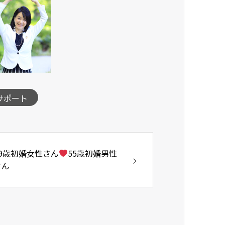
サポート
49歳初婚女性さん
55歳初婚男性
さん
ム