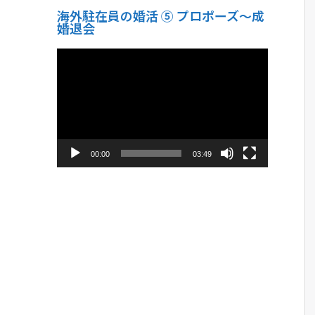
海外駐在員の婚活 ⑤ プロポーズ〜成
婚退会
動
画
プ
レ
ー
ヤ
ー
00:00
03:49