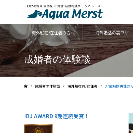
海外駐在/在住者の方へ
海外婚活の裏ワザ
成婚者の体験談
成婚者の体験談
海外駐在員/在住者
37歳初婚男性さ
ホーム
IBJ AWARD 9期連続受賞！