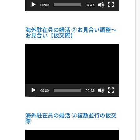
00:00
04:43
海外駐在員の婚活 ②お見合い調整～
お見合い【仮交際】
動
画
プ
レ
ー
ヤ
ー
00:00
02:43
海外駐在員の婚活 ③複数並行の仮交
際
動
画