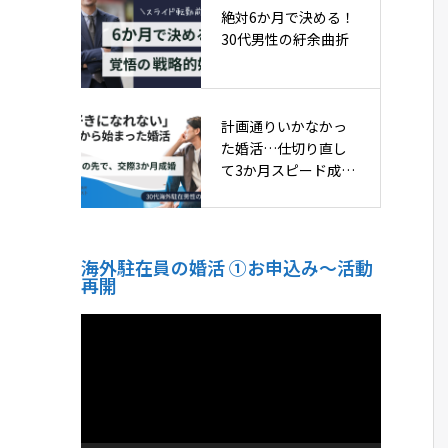
絶対6か月で決める！
30代男性の紆余曲折
計画通りいかなかっ
た婚活…仕切り直し
て3か月スピード成
婚！
海外駐在員の婚活 ①お申込み〜活動
再開
動
画
プ
レ
ー
ヤ
ー