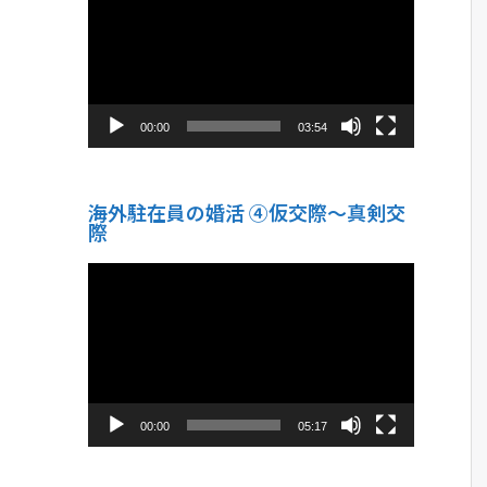
プ
レ
ー
ヤ
ー
00:00
03:54
海外駐在員の婚活 ④仮交際〜真剣交
際
動
画
プ
レ
ー
ヤ
ー
00:00
05:17