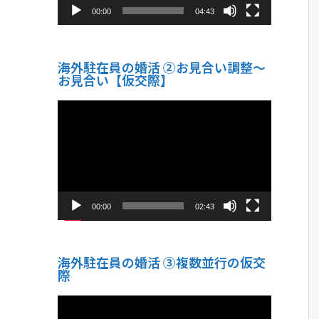
00:00
04:43
海外駐在員の婚活 ②お見合い調整～
お見合い【仮交際】
動
画
プ
レ
ー
ヤ
ー
00:00
02:43
海外駐在員の婚活 ③複数並行の仮交
際
動
画