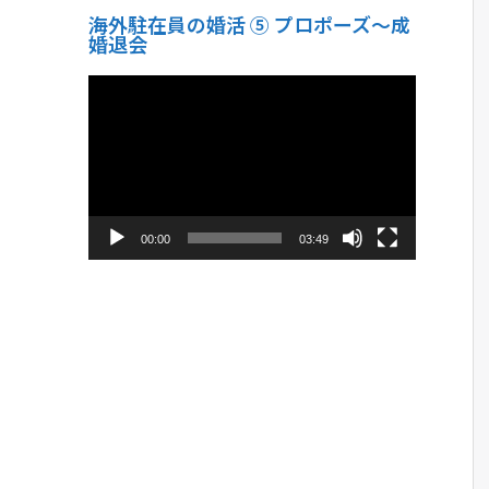
海外駐在員の婚活 ⑤ プロポーズ〜成
婚退会
動
画
プ
レ
ー
ヤ
ー
00:00
03:49