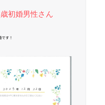
5歳初婚男性さん
婚です！