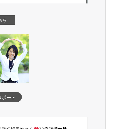
ちら
サポート
50歳初婚男性さん
33歳初婚女性