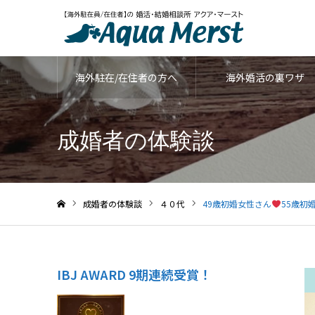
海外駐在/在住者の方へ
海外婚活の裏ワザ
成婚者の体験談
成婚者の体験談
４０代
49歳初婚女性さん
55歳初
ホーム
IBJ AWARD 9期連続受賞！