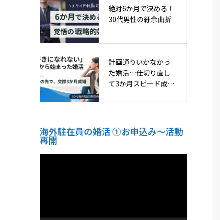
絶対6か月で決める！
30代男性の紆余曲折
計画通りいかなかっ
た婚活…仕切り直し
て3か月スピード成
婚！
海外駐在員の婚活 ①お申込み〜活動
再開
動
画
プ
レ
ー
ヤ
ー