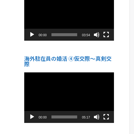
プ
レ
ー
ヤ
ー
00:00
03:54
海外駐在員の婚活 ④仮交際〜真剣交
際
動
画
プ
レ
ー
ヤ
ー
00:00
05:17