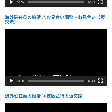
00:00
04:43
海外駐在員の婚活 ②お見合い調整～お見合い【仮
交際】
動
画
プ
レ
ー
ヤ
ー
00:00
02:43
海外駐在員の婚活 ③複数並行の仮交際
動
画
プ