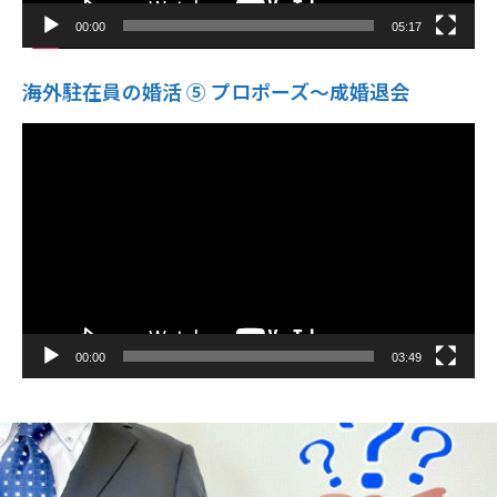
00:00
05:17
海外駐在員の婚活 ⑤ プロポーズ〜成婚退会
動
画
プ
レ
ー
ヤ
ー
00:00
03:49