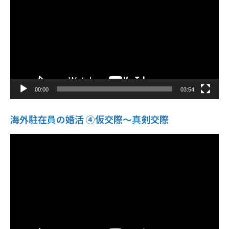
レ
ー
ヤ
ー
00:00
03:54
海外駐在員の婚活 ④仮交際〜真剣交際
動
画
プ
レ
ー
ヤ
ー