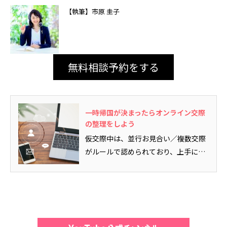
【執筆】市原 圭子
無料相談予約をする
一時帰国が決まったらオンライン交際
の整理をしよう
仮交際中は、並行お見合い／複数交際
がルールで認められており、上手に並
行するべきだという別記事を書きま...