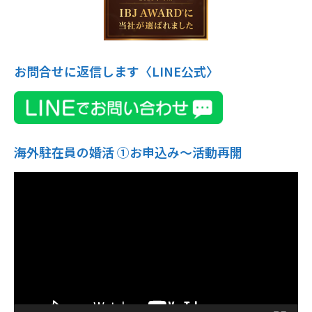
お問合せに返信します〈LINE公式〉
海外駐在員の婚活 ①お申込み〜活動再開
動
画
プ
レ
ー
ヤ
ー