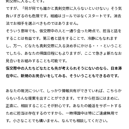
剣交際に入ることです。
ですが、「何が何でも誰かと真剣交際に入らないといけない」そう気
負いすぎるのも危険です。結婚はゴールではなくスタートです。消去
法でお相手を選ぶべきものではありません。
そういう意味でも、仮交際中の人と一通り会った時点で、担当と話を
することは有益です。第三者と話をすることで、冷静にもなれます
し、万一、どなたも真剣交際に入る決め手にかける・・・ということ
でしたら、あなたの帰国日程にもよりますが、ここで急きょ新たなお
見合いをお組みすることも可能です。
仮交際中の人たちどなたとも先が考えられそうにないのなら、日本滞
在中に、新規のお見合いをしてみる、そういうこともできるのです。
あなたの現況について、しっかり情報共有ができていれば、こちらか
らもいろんな提案を出すことができます。ですから担当にはまめに、
正直に、相談することこそが肝心です。あなたの婚活をサポートする
ために担当は存在するのですから、一時帰国中は特にご遠慮無用で
す。小さなことでも構いません、なんでも相談してください。