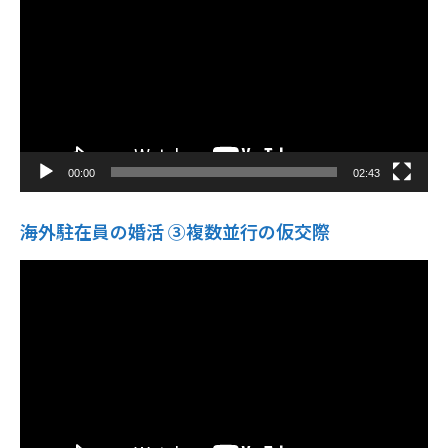
レ
ー
ヤ
ー
00:00
02:43
海外駐在員の婚活 ③複数並行の仮交際
動
画
プ
レ
ー
ヤ
ー