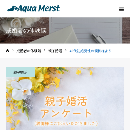
成婚者の体験談
成婚者の体験談
親子婚活
40代初婚男性の親御様より
ホーム
親子婚活