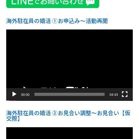
海外駐在員の婚活 ①お申込み〜活動再開
動
画
プ
レ
ー
ヤ
ー
00:00
04:43
海外駐在員の婚活 ②お見合い調整～お見合い【仮
交際】
動
画
プ