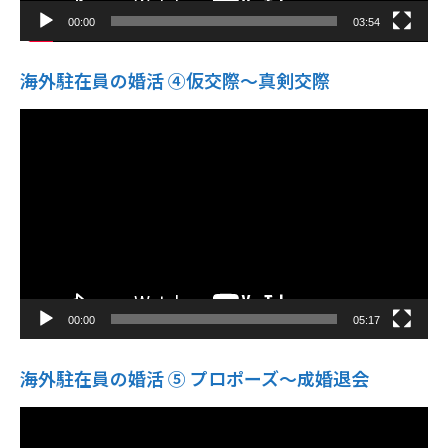
00:00
03:54
海外駐在員の婚活 ④仮交際〜真剣交際
動
画
プ
レ
ー
ヤ
ー
00:00
05:17
海外駐在員の婚活 ⑤ プロポーズ〜成婚退会
動
画
プ