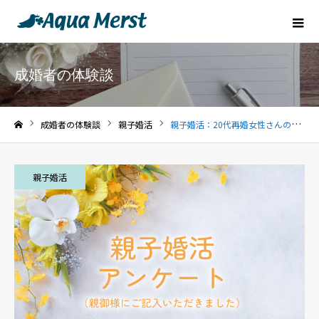
成婚者の体験談
成婚者の体験談
親子婚活
親子婚活：20代再婚女性さんの親御様より
ホーム
親子婚活