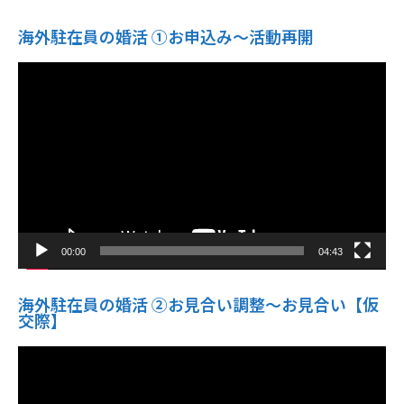
海外駐在員の婚活 ①お申込み〜活動再開
動
画
プ
レ
ー
ヤ
ー
00:00
04:43
海外駐在員の婚活 ②お見合い調整～お見合い【仮
交際】
動
画
プ
レ
ー