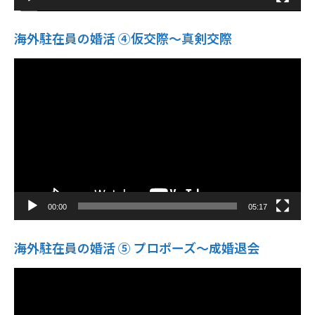
海外駐在員の婚活 ④仮交際〜真剣交際
動
画
プ
レ
ー
ヤ
ー
00:00
05:17
海外駐在員の婚活 ⑤ プロポーズ〜成婚退会
動
画
プ
レ
ー