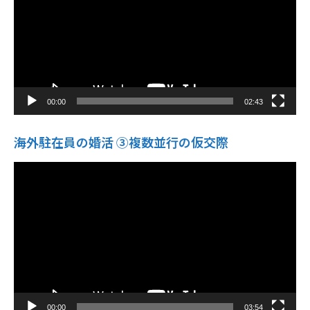
ヤ
ー
00:00
02:43
海外駐在員の婚活 ③複数並行の仮交際
動
画
プ
レ
ー
ヤ
ー
00:00
03:54