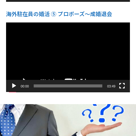
海外駐在員の婚活 ⑤ プロポーズ〜成婚退会
動
画
プ
レ
ー
ヤ
ー
00:00
03:49