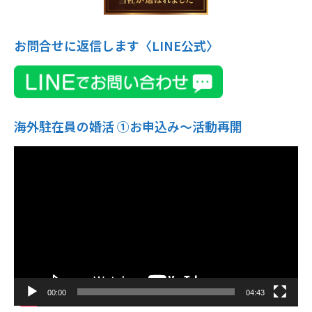
お問合せに返信します〈LINE公式〉
海外駐在員の婚活 ①お申込み〜活動再開
動
画
プ
レ
ー
ヤ
ー
00:00
04:43