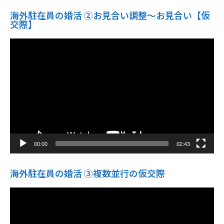
海外駐在員の婚活 ②お見合い調整～お見合い【仮
交際】
動
画
プ
レ
ー
ヤ
ー
00:00
02:43
海外駐在員の婚活 ③複数並行の仮交際
動
画
プ
レ
ー