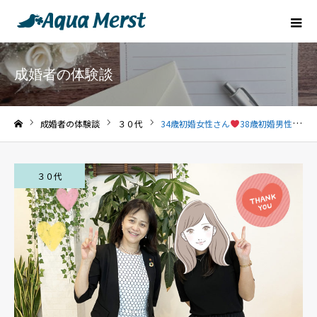
成婚者の体験談
成婚者の体験談
３０代
34歳初婚女性さん
38歳初婚男性さん
ホーム
３０代