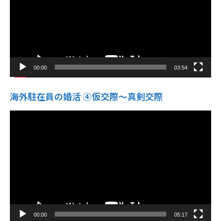
ヤ
ー
00:00
03:54
海外駐在員の婚活 ④仮交際〜真剣交際
動
画
プ
レ
ー
ヤ
ー
00:00
05:17